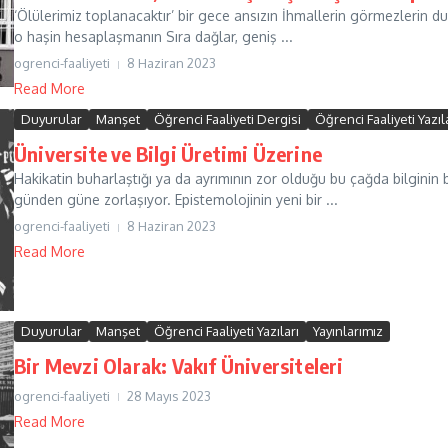
‘Ölülerimiz toplanacaktır’ bir gece ansızın İhmallerin görmezlerin duy
o haşin hesaplaşmanın Sıra dağlar, geniş ...
ogrenci-faaliyeti
8 Haziran 2023
Read More
Duyurular
Manşet
Öğrenci Faaliyeti Dergisi
Öğrenci Faaliyeti Yazıl
Üniversite ve Bilgi Üretimi Üzerine
Hakikatin buharlaştığı ya da ayrımının zor olduğu bu çağda bilginin 
günden güne zorlaşıyor. Epistemolojinin yeni bir ...
ogrenci-faaliyeti
8 Haziran 2023
Read More
Duyurular
Manşet
Öğrenci Faaliyeti Yazıları
Yayınlarımız
Bir Mevzi Olarak: Vakıf Üniversiteleri
ogrenci-faaliyeti
28 Mayıs 2023
Read More