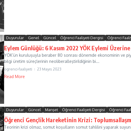
Duyurular
Genel
Güncel
Öğrenci Faaliyeti Dergisi
Öğrenci Faaliy
Eylem Günlüğü: 6 Kasım 2022 YÖK Eylemi Üzerine
YÖK’ün kuruluşuyla beraber 80 sonrası dönemde ekonominin ve piyasa
bilgi üretim süreçlerinin neoliberalleştirildiğinin bi...
ogrenci-faaliyeti
23 Mayıs 2023
Read More
Duyurular
Güncel
Manşet
Öğrenci Faaliyeti Dergisi
Öğrenci Faali
Öğrenci Gençlik Hareketinin Krizi: Toplumsallaş
Teorinin krizi olmaz, somut koşulların somut tahlilini yaparak suyu