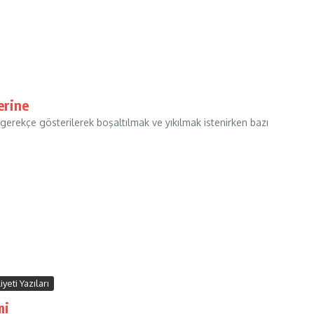
erine
ı gerekçe gösterilerek boşaltılmak ve yıkılmak istenirken bazı
yeti Yazıları
mi