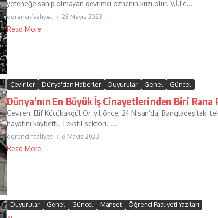
yeteneğe sahip olmayan devrimci öznenin krizi olur. V.İ.Le...
ogrenci-faaliyeti
23 Mayıs 2023
Read More
Çeviriler
Dünya'dan Haberler
Duyurular
Genel
Güncel
Dünya’nın En Büyük İş Cinayetlerinden Biri Rana P
Çeviren: Elif Küçükakgül On yıl önce, 24 Nisan’da, Bangladeş’teki tek
hayatını kaybetti. Tekstil sektörü ...
ogrenci-faaliyeti
6 Mayıs 2023
Read More
Duyurular
Genel
Güncel
Manşet
Öğrenci Faaliyeti Yazıları