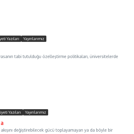
eti Yazıları
Yayınlarımız
nın tabi tutulduğu özelleştirme politikaları, üniversitelerde
yeti Yazıları
Yayınlarımız
ma
n akışını değiştirebilecek gücü toplayamayan ya da böyle bir