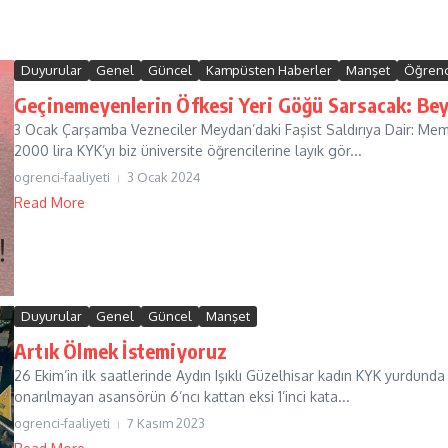
Duyurular
Genel
Güncel
Kampüsten Haberler
Manşet
Öğrenc
Geçinemeyenlerin Öfkesi Yeri Göğü Sarsacak: Bey
3 Ocak Çarşamba Vezneciler Meydan’daki Faşist Saldırıya Dair: Meml
2000 lira KYK’yı biz üniversite öğrencilerine layık gör...
ogrenci-faaliyeti
3 Ocak 2024
Read More
Duyurular
Genel
Güncel
Manşet
Artık Ölmek İstemiyoruz
26 Ekim’in ilk saatlerinde Aydın Işıklı Güzelhisar kadın KYK yurdund
onarılmayan asansörün 6’ncı kattan eksi 1’inci kata...
ogrenci-faaliyeti
7 Kasım 2023