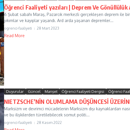
Öğrenci Faaliyeti yazıları | Deprem Ve Gönüllülük 
6 Şubat sabahı Maraş, Pazarcık merkezli gerçekleşen deprem ile bir
yıkımlar ve kayıplar yaşandı. Ard arda yaşanan depremler...
ogrenci-faaliyeti
28 Mart 2023
Read More
Duyurular
Güncel
Manşet
Öğrenci Faaliyeti Dergisi
Öğrenci Faali
NIETZSCHE’NİN OLUMLAMA DÜŞÜNCESİ ÜZERİ
Marksizm ve devrimci mücadelenin Marksizm dışı kaynaklardan nasıl b
ve bu ilişkilerden türetilebilecek somut politi...
ogrenci-faaliyeti
28 Kasım 2022
Read More