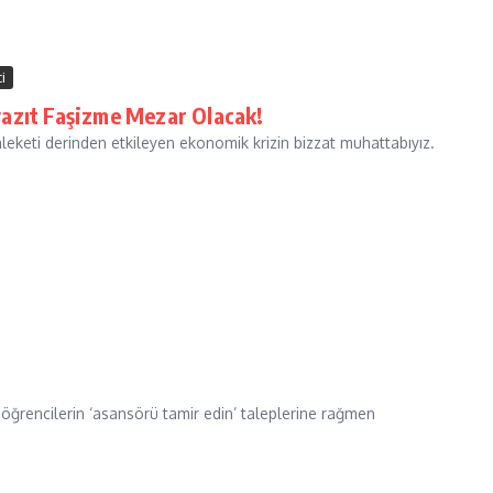
i
azıt Faşizme Mezar Olacak!
eketi derinden etkileyen ekonomik krizin bizzat muhattabıyız.
a öğrencilerin ‘asansörü tamir edin’ taleplerine rağmen