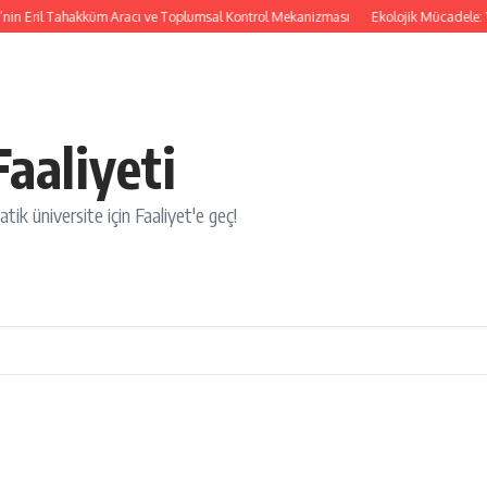
Eril Tahakküm Aracı ve Toplumsal Kontrol Mekanizması
Ekolojik Mücadele: Yaşam
aaliyeti
tik üniversite için Faaliyet'e geç!