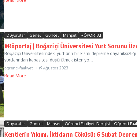
Read More
Duyurular
Genel
Güncel
Manşet
RÖPORTAJ
#Röportaj | Boğaziçi Üniversitesi Yurt Sorunu Üz
Boğaziçi Üniversitesi’ndeki yurtların bir kısmı depreme dayanıksızlığ
yurtlarından kapasitesi düşürülmek isteniyo...
ogrenci-faaliyeti
19 Ağustos 2023
Read More
Duyurular
Güncel
Manşet
Öğrenci Faaliyeti Dergisi
Öğrenci Faali
Kentlerin Yıkımı, İktidarın Çöküşü: 6 Şubat Depre