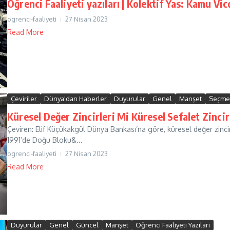
Öğrenci Faaliyeti yazıları | Kolektif Yas: Kamu Vic
ogrenci-faaliyeti
27 Nisan 2023
Read More
Çeviriler
Dünya'dan Haberler
Duyurular
Genel
Manşet
Seçme 
Küresel Değer Zincirleri Mi Küresel Sefalet Zinci
Çeviren: Elif Küçükakgül Dünya Bankası’na göre, küresel değer zincirleri
1991’de Doğu Bloku&...
ogrenci-faaliyeti
27 Nisan 2023
Read More
Duyurular
Genel
Güncel
Manşet
Öğrenci Faaliyeti Yazıları