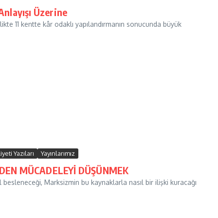
Anlayışı Üzerine
likte 11 kentte kâr odaklı yapılandırmanın sonucunda büyük
yeti Yazıları
Yayınlarımız
NDEN MÜCADELEYİ DÜŞÜNMEK
esleneceği, Marksizmin bu kaynaklarla nasıl bir ilişki kuracağı