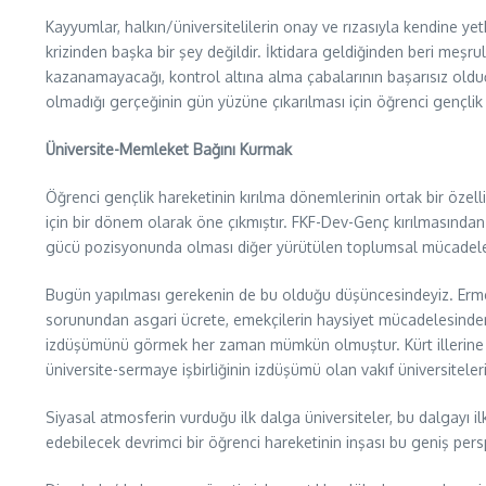
Kayyumlar, halkın/üniversitelilerin onay ve rızasıyla kendine 
krizinden başka bir şey değildir. İktidara geldiğinden beri meşru
kazanamayacağı, kontrol altına alma çabalarının başarısız ol
olmadığı gerçeğinin gün yüzüne çıkarılması için öğrenci gençl
Üniversite-Memleket Bağını Kurmak
Öğrenci gençlik hareketinin kırılma dönemlerinin ortak bir özelli
için bir dönem olarak öne çıkmıştır. FKF-Dev-Genç kırılmasınd
gücü pozisyonunda olması diğer yürütülen toplumsal mücadelelere
Bugün yapılması gerekenin de bu olduğu düşüncesindeyiz. Ermen
sorunundan asgari ücrete, emekçilerin haysiyet mücadelesinden 
izdüşümünü görmek her zaman mümkün olmuştur. Kürt illerine ka
üniversite-sermaye işbirliğinin izdüşümü olan vakıf üniversiteleri
Siyasal atmosferin vurduğu ilk dalga üniversiteler, bu dalgayı 
edebilecek devrimci bir öğrenci hareketinin inşası bu geniş persp