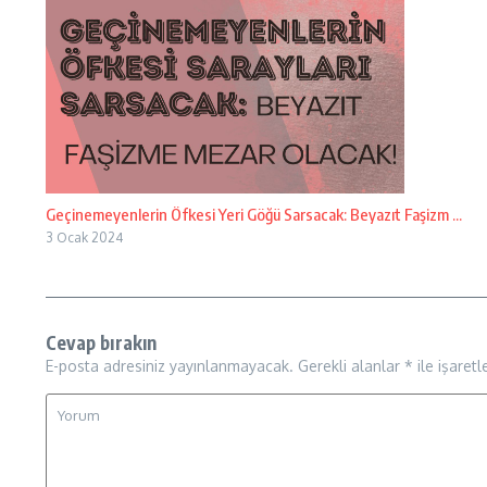
Geçinemeyenlerin Öfkesi Yeri Göğü Sarsacak: Beyazıt Faşizm ...
3 Ocak 2024
Cevap bırakın
E-posta adresiniz yayınlanmayacak.
Gerekli alanlar
*
ile işaretl