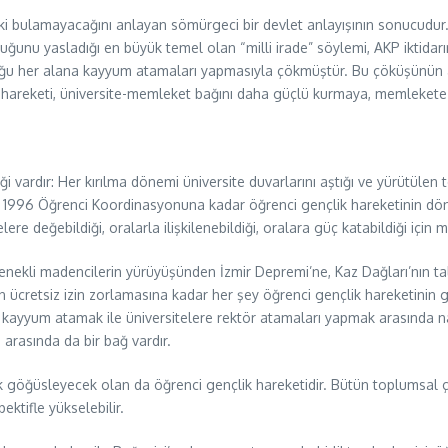
yetki bulamayacağını anlayan sömürgeci bir devlet anlayışının sonucudu
luğunu yasladığı en büyük temel olan “milli irade” söylemi, AKP iktidarı
duğu her alana kayyum atamaları yapmasıyla çökmüştür. Bu çöküşünün a
ik hareketi, üniversite-memleket bağını daha güçlü kurmaya, memleke
ği vardır: Her kırılma dönemi üniversite duvarlarını aştığı ve yürütülen
an 1996 Öğrenci Koordinasyonuna kadar öğrenci gençlik hareketinin d
 değebildiği, oralarla ilişkilenebildiği, oralara güç katabildiği için
ekli madencilerin yürüyüşünden İzmir Depremi’ne, Kaz Dağları’nın tala
ücretsiz izin zorlamasına kadar her şey öğrenci gençlik hareketinin g
yyum atamak ile üniversitelere rektör atamaları yapmak arasında nası
 arasında da bir bağ vardır.
ilk göğüsleyecek olan da öğrenci gençlik hareketidir. Bütün toplumsal 
ektifle yükselebilir.