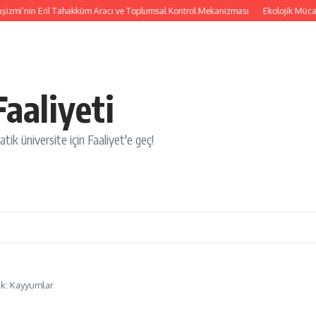
zmi’nin Eril Tahakküm Aracı ve Toplumsal Kontrol Mekanizması
Ekolojik Mücadele
aaliyeti
tik üniversite için Faaliyet'e geç!
k: Kayyumlar