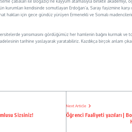
zleme çabaları ile Boğaziçi’ne kayyum atamasıyla birlikte akademiyi, öğ
ün kurumları kendisinde somutlayan Erdoğan’a, Saray faşizmine karşı m
nat hakları için gece gündüz yürüyen Ermenekli ve Somalı madencilerin h
versitelerde yansımasını gördüğümüz her hamlenin bağını kurmak ve top
ücadelesinin tarihine yaslayarak yaratabiliriz. Kazdıkça birçok anlam çı
Next Article
mlusu Sizsiniz!
Öğrenci Faaliyeti yazıları | B