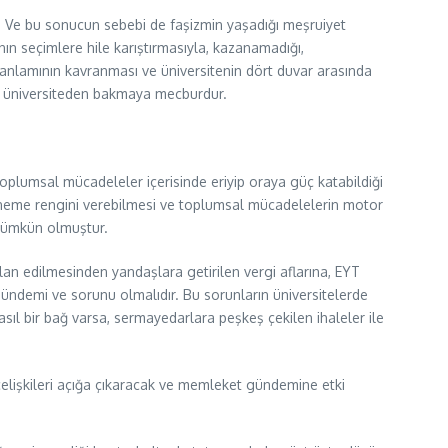
r. Ve bu sonucun sebebi de faşizmin yaşadığı meşruiyet
nın seçimlere hile karıştırmasıyla, kazanamadığı,
nlamının kavranması ve üniversitenin dört duvar arasında
te üniversiteden bakmaya mecburdur.
 toplumsal mücadeleler içerisinde eriyip oraya güç katabildiği
öneme rengini verebilmesi ve toplumsal mücadelelerin motor
 mümkün olmuştur.
n edilmesinden yandaşlara getirilen vergi aflarına, EYT
ündemi ve sorunu olmalıdır. Bu sorunların üniversitelerde
l bir bağ varsa, sermayedarlara peşkeş çekilen ihaleler ile
çelişkileri açığa çıkaracak ve memleket gündemine etki