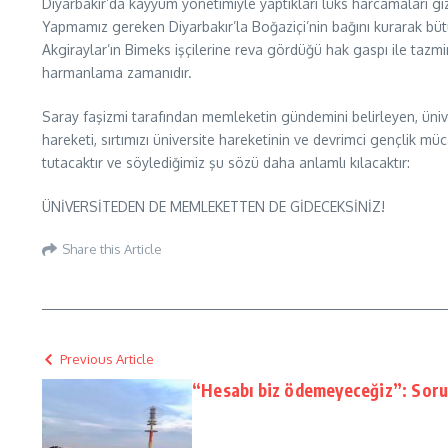
Diyarbakır’da kayyum yönetimiyle yaptıkları lüks harcamaları gi
Yapmamız gereken Diyarbakır’la Boğaziçi’nin bağını kurarak büt
Akgiraylar’ın Bimeks işçilerine reva gördüğü hak gaspı ile tazmi
harmanlama zamanıdır.
Saray faşizmi tarafından memleketin gündemini belirleyen, üni
hareketi, sırtımızı üniversite hareketinin ve devrimci gençlik m
tutacaktır ve söylediğimiz şu sözü daha anlamlı kılacaktır:
ÜNİVERSİTEDEN DE MEMLEKETTEN DE GİDECEKSİNİZ!
Share this Article
Previous Article
“Hesabı biz ödemeyeceğiz”: Soru