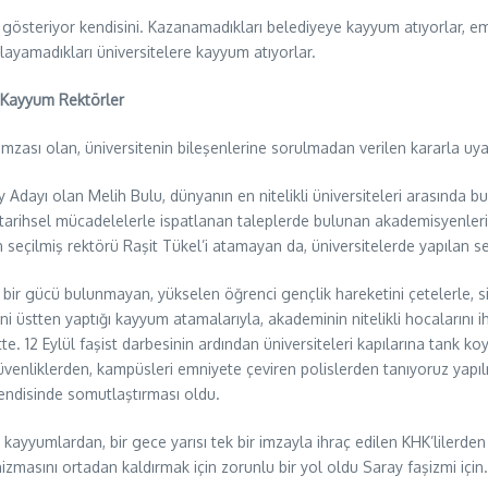
gösteriyor kendisini. Kazanamadıkları belediyeye kayyum atıyorlar, em
ğlayamadıkları üniversitelere kayyum atıyorlar.
e Kayyum Rektörler
n imzası olan, üniversitenin bileşenlerine sorulmadan verilen kararla uya
 Adayı olan Melih Bulu, dünyanın en nitelikli üniversiteleri arasında bu
ığı tarihsel mücadelelerle ispatlanan taleplerde bulunan akademisyenle
nin seçilmiş rektörü Raşit Tükel’i atamayan da, üniversitelerde yapılan s
bir gücü bulunmayan, yükselen öğrenci gençlik hareketini çetelerle, si
 üstten yaptığı kayyum atamalarıyla, akademinin nitelikli hocalarını i
te. 12 Eylül faşist darbesinin ardından üniversiteleri kapılarına tank 
venliklerden, kampüsleri emniyete çeviren polislerden tanıyoruz yapılma
endisinde somutlaştırması oldu.
ayyumlardan, bir gece yarısı tek bir imzayla ihraç edilen KHK’lilerden 
zmasını ortadan kaldırmak için zorunlu bir yol oldu Saray faşizmi için.