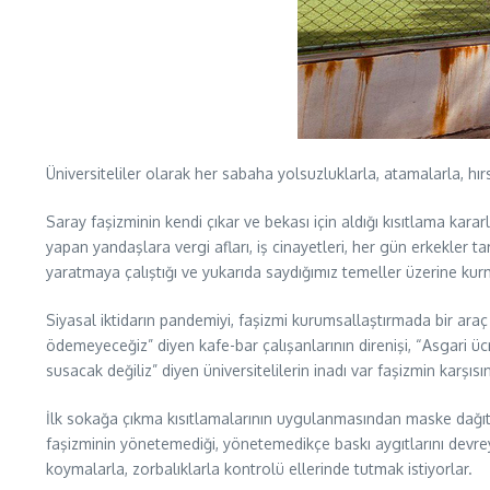
Üniversiteliler olarak her sabaha yolsuzluklarla, atamalarla, hır
Saray faşizminin kendi çıkar ve bekası için aldığı kısıtlama karar
yapan yandaşlara vergi afları, iş cinayetleri, her gün erkekler t
yaratmaya çalıştığı ve yukarıda saydığımız temeller üzerine kurm
Siyasal iktidarın pandemiyi, faşizmi kurumsallaştırmada bir araç o
ödemeyeceğiz” diyen kafe-bar çalışanlarının direnişi, “Asgari ücre
susacak değiliz” diyen üniversitelilerin inadı var faşizmin karşısı
İlk sokağa çıkma kısıtlamalarının uygulanmasından maske dağıtım
faşizminin yönetemediği, yönetemedikçe baskı aygıtlarını devrey
koymalarla, zorbalıklarla kontrolü ellerinde tutmak istiyorlar.