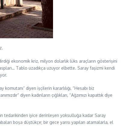
z.
irdiği ekonomik kriz, milyon dolarlık lüks araçların gösterişini
k gaspları… Tablo uzadıkça uzuyor elbette. Saray faşizmi kendi
yor.
y komutanı” diyen işçilerin kararlılığı, “Hesabı biz
nımızdır” diyen kadınların çığlıkları, “Ağzımızı kapattık diye
ın tedarikinden iyice derinleşen yoksulluğa kadar Saray
aları boşa düştükçe; bir gece yarısı yapılan atamalarla, el