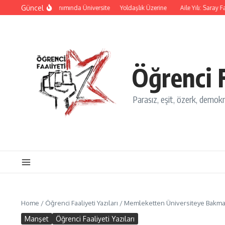
İçeriğe atla
Güncel
 ve Yok Oluş Salınımında Üniversite
Yoldaşlık Üzerine
Aile Yılı: Saray Faşi
Öğrenci F
Parasız, eşit, özerk, demokra
Home
/
Öğrenci Faaliyeti Yazıları
/
Memleketten Üniversiteye Bakma
Manşet
Öğrenci Faaliyeti Yazıları