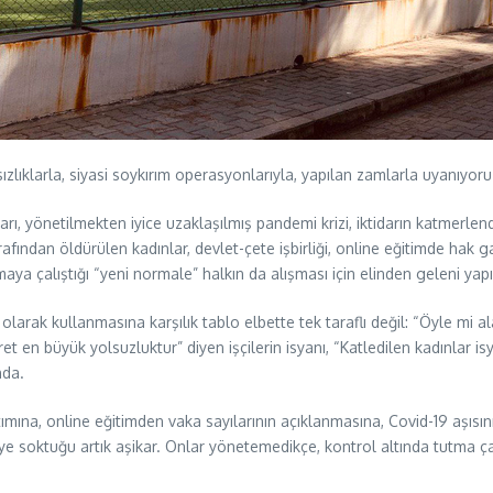
sızlıklarla, siyasi soykırım operasyonlarıyla, yapılan zamlarla uyanıyoru
ları, yönetilmekten iyice uzaklaşılmış pandemi krizi, iktidarın katmerlend
arafından öldürülen kadınlar, devlet-çete işbirliği, online eğitimde ha
aya çalıştığı “yeni normale” halkın da alışması için elinden geleni yapı
larak kullanmasına karşılık tablo elbette tek taraflı değil: “Öyle mi ala
t en büyük yolsuzluktur” diyen işçilerin isyanı, “Katledilen kadınlar isya
nda.
ına, online eğitimden vaka sayılarının açıklanmasına, Covid-19 aşısın
e soktuğu artık aşikar. Onlar yönetemedikçe, kontrol altında tutma çab