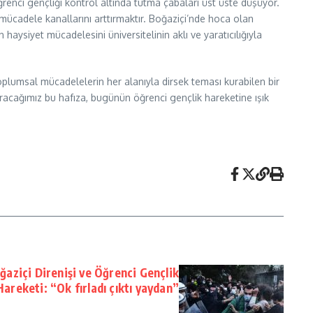
renci gençliği kontrol altında tutma çabaları üst üste düşüyor.
ücadele kanallarını arttırmaktır. Boğaziçi’nde hoca olan
aysiyet mücadelesini üniversitelinin aklı ve yaratıcılığıyla
lumsal mücadelelerin her alanıyla dirsek teması kurabilen bir
karacağımız bu hafıza, bugünün öğrenci gençlik hareketine ışık
oğaziçi Direnişi ve Öğrenci Gençlik
Hareketi: “Ok fırladı çıktı yaydan”