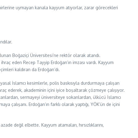
irlerine uymayan kanala kayyum atıyorlar, zarar görecekleri
ndılar.
lunan Boğaziçi Üniversitesi’ne rektör olarak atandı.
ri ihraç eden Recep Tayyip Erdoğan’ın imzası vardı. Kayyum
eçimleri kaldıran da Erdoğan’dı.
yasal İslamcı kesimlerle, polis baskısıyla durdurmaya çalışan
hraç ederek, akademinin içini iyice boşaltarak çözmeye çalışıyor.
koyanlardan, sermayeyi üniversiteye sokanlardan, ülkücü İslamcı
ya çalışanı. Erdoğan’ın farklı olarak yaptığı, YÖK’ün de içini
azade değil elbette. Kayyum atamaları, hırsızlıklarını,