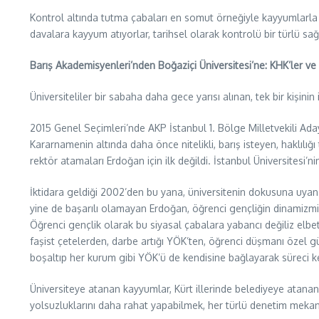
Kontrol altında tutma çabaları en somut örneğiyle kayyumlarla 
davalara kayyum atıyorlar, tarihsel olarak kontrolü bir türlü sa
Barış Akademisyenleri’nden Boğaziçi Üniversitesi’ne: KHK’ler v
Üniversiteliler bir sabaha daha gece yarısı alınan, tek bir kişini
2015 Genel Seçimleri’nde AKP İstanbul 1. Bölge Milletvekili Aday
Kararnamenin altında daha önce nitelikli, barış isteyen, haklıl
rektör atamaları Erdoğan için ilk değildi. İstanbul Üniversitesi’
İktidara geldiği 2002’den bu yana, üniversitenin dokusuna uyan 
yine de başarılı olamayan Erdoğan, öğrenci gençliğin dinamizmini
Öğrenci gençlik olarak bu siyasal çabalara yabancı değiliz elbet
faşist çetelerden, darbe artığı YÖK’ten, öğrenci düşmanı özel gü
boşaltıp her kurum gibi YÖK’ü de kendisine bağlayarak süreci k
Üniversiteye atanan kayyumlar, Kürt illerinde belediyeye atanan k
yolsuzluklarını daha rahat yapabilmek, her türlü denetim mekani