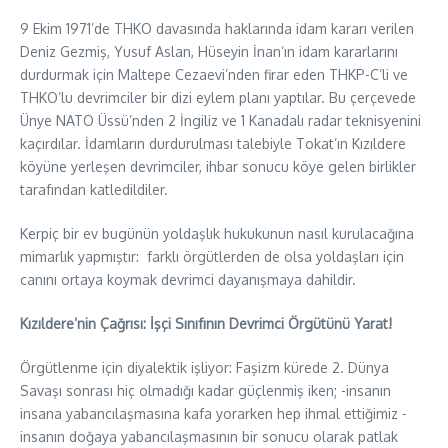
9 Ekim 1971’de THKO davasında haklarında idam kararı verilen
Deniz Gezmiş, Yusuf Aslan, Hüseyin İnan’ın idam kararlarını
durdurmak için Maltepe Cezaevi’nden firar eden THKP-C’li ve
THKO’lu devrimciler bir dizi eylem planı yaptılar. Bu çerçevede
Ünye NATO Üssü’nden 2 İngiliz ve 1 Kanadalı radar teknisyenini
kaçırdılar. İdamların durdurulması talebiyle Tokat’ın Kızıldere
köyüne yerleşen devrimciler, ihbar sonucu köye gelen birlikler
tarafından katledildiler.
Kerpiç bir ev bugünün yoldaşlık hukukunun nasıl kurulacağına
mimarlık yapmıştır: farklı örgütlerden de olsa yoldaşları için
canını ortaya koymak devrimci dayanışmaya dahildir.
Kızıldere’nin Çağrısı: İşçi Sınıfının Devrimci Örgütünü Yarat!
Örgütlenme için diyalektik işliyor: Faşizm kürede 2. Dünya
Savaşı sonrası hiç olmadığı kadar güçlenmiş iken; -insanın
insana yabancılaşmasına kafa yorarken hep ihmal ettiğimiz -
insanın doğaya yabancılaşmasının bir sonucu olarak patlak