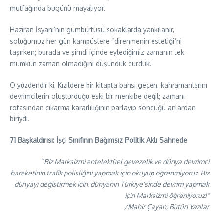
mutfağında bugünü mayalıyor.
Haziran İsyanı’nın gümbürtüsü sokaklarda yankılanır,
soluğumuz her gün kampüslere “direnmenin estetiği”ni
taşırken; burada ve şimdi içinde eylediğimiz zamanın tek
mümkün zaman olmadığını düşündük durduk.
O yüzdendir ki, Kızıldere bir kitapta bahsi geçen, kahramanlarını
devrimcilerin oluşturduğu eski bir menkıbe değil; zamanı
rotasından çıkarma kararlılığının parlayıp söndüğü anlardan
biriydi.
71 Başkaldırısı: İşçi Sınıfının Bağımsız Politik Aklı Sahnede
“
Biz Marksizmi entelektüel gevezelik ve dünya devrimci
hareketinin trafik polisliğini yapmak için okuyup öğrenmiyoruz. Biz
dünyayı değiştirmek için, dünyanın Türkiye’sinde devrim yapmak
için Marksizmi öğreniyoruz!”
/Mahir Çayan, Bütün Yazılar