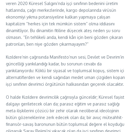
veren 2020 Küresel Salgını’nda işçi sınıfının bedenini üretim
hatlarında, çağrı merkezlerinde, kargo depolarında virüsün
ekonomiyi yıkma potansiyeline kalkan yapmaya çalışan
kapitalizm “herkes için tek mümkün sistem” olma iddiasını
dinamitliyor. Bu dinamitin fitiline düşecek ateş neden şu soru
olmasın. “En tehlikeli anda, kendi kârı için beni gözden çıkaran
patronları, ben niye gözden çıkarmayayım?”
Kızıldere’nin çağrısında Manifesto’nun sesi, Devlet ve Devrim’in
güncelliği yankılandığı kadar, bu sorunun cevabı da
yankılanıyordu: Köklü bir siyasal ve toplumsal kopuş, sistem içi
alternatiflerden ve kendi sağından medet uman çizgiden kopan
işçi sınıfının devrimci örgütünün halkasından geçerek olacaktır.
O halde Kızıldere devrimcilik çağrısıyla günceldir; Küresel faşist
dalgayı geriletecek olan da; parasız eğitim ve parasız sağlığı
meta ilişkilerini çözücü bir zehir olarak neoliberal ideolojinin
bütün gözeneklerine zerk edecek olan da; bir avuç müteahhit-
finansör-savaş baronunun bütün toplumsal değere el koyduğu
oligarşik Saray Rejimi’ni yıkacak olan da işçi sınıfının devrimci