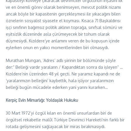
kapasiteyi kuvveye çıkaracak devrimciler örgütünün inşasını ilk
ve en önemli görev olarak benimseyen, mevcut politik nizamı
ancak böyle bir kapasitenin gerçekleşmesi ile yıkacağını bilen
öznelerin sosyalist siyasete el koyması. Kısaca 71 Başkaldırısı
işçi sınıfının bağımsız politik aklının toprağa, sınıfsal sömürü ve
eşitsizlik düzeninde asla çürümeyecek bir tohum olarak
düşmesiydi. Kızıldere’ye anlamını veren de bu kopuşun içinde
eylerken onun en yakıcı momentlerinden biri olmasıydı.
Murathan Mungan, ‘Adres’ adlı şiirinin bir bölümünde şöyle
der:” Belleği vardır yaraların / Kapandıktan sonra da işleyen” …
Kızıldere’nin üzerinden 48 yıl geçti. Ne yaramız kapandı ne de
‘yaralarımızın belleğini’ kaybettik, hala işliyor yaralarımızın
belleği bugün mücadele ederken yani yarını kurarken…
Kerpiç Evin Mimarlığı: Yoldaşlık Hukuku
30 Mart 1972’yi özgül kılan en önemli unsurlardan biri de
örgütsel rekabetle malûl Türkiye Devrimci Hareketi’nin farklı bir
rotada gelişmesini sağlayacak bir miras bırakmasıydı.