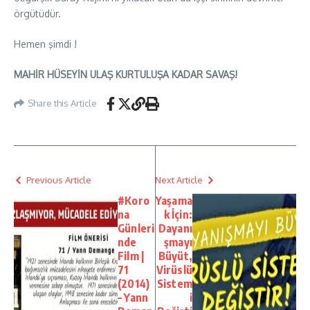
örgütüdür.
Hemen şimdi !
MAHİR HÜSEYİN ULAŞ KURTULUŞA KADAR SAVAŞ!
Share this Article
Previous Article
Next Article
#Koro
Yaşama
na
k İçin:
Günleri
Dayanı
nde
şmayı
Film |
Büyüt,
71
Virüslü
(2014)
Sistem
– Yann
i