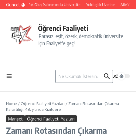
İçeriğe atla
Güncel
İsyan ve Yok Oluş Salınımında Üniversite
Yoldaşlık Üzerine
Aile Yılı:
Öğrenci Faaliyeti
Parasız, eşit, özerk, demokratik üniversite
için Faaliyet'e geç!
Arama:
Home
/
Öğrenci Faaliyeti Yazıları
/
Zamanı Rotasından Çıkarma
Kararlılığı: 48. yılında Kızıldere
Manşet
Öğrenci Faaliyeti Yazıları
Zamanı Rotasından Çıkarma