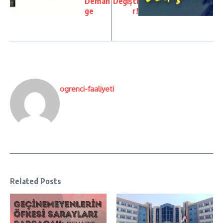
Deman
Değişti
ge
r!
ogrenci-faaliyeti
Related Posts