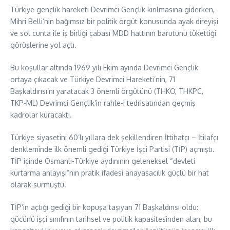
Türkiye gençlik hareketi Devrimci Gençlik kırılmasına giderken,
Mihri Belli’nin bağımsız bir politik örgüt konusunda ayak direyişi
ve sol cunta ile iş birliği çabası MDD hattının barutunu tükettiği
görüşlerine yol açtı.
Bu koşullar altında 1969 yılı Ekim ayında Devrimci Gençlik
ortaya çıkacak ve Türkiye Devrimci Hareketi’nin, 71
Başkaldırısı’nı yaratacak 3 önemli örgütünü (THKO, THKPC,
TKP-ML) Devrimci Gençlik’in rahle-i tedrisatından geçmiş
kadrolar kuracaktı.
Türkiye siyasetini 60’lı yıllara dek şekillendiren İttihatçı – İtilafçı
denkleminde ilk önemli gediği Türkiye İşçi Partisi (TİP) açmıştı.
TİP içinde Osmanlı-Türkiye aydınının geleneksel “devleti
kurtarma anlayışı”nın pratik ifadesi anayasacılık güçlü bir hat
olarak sürmüştü.
TİP’in açtığı gediği bir kopuşa taşıyan 71 Başkaldırısı oldu:
gücünü işçi sınıfının tarihsel ve politik kapasitesinden alan, bu