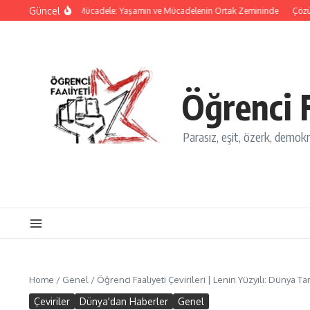
İçeriğe atla
Güncel
ması
Ekolojik Mücadele: Yaşamın ve Mücadelenin Ortak Zemininde
Çözüm Ba
Öğrenci F
Parasız, eşit, özerk, demokra
Home
/
Genel
/
Öğrenci Faaliyeti Çevirileri | Lenin Yüzyılı: Dünya 
Çeviriler
Dünya'dan Haberler
Genel