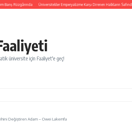
rış Rüzgârında
Üniversiteliler Emperyalizme Karşı Direnen Halkların Safında
aaliyeti
tik üniversite için Faaliyet'e geç!
Tarihini Değiştiren Adam – Owei Lakemfa