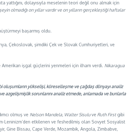
ta yattığını, dolayısıyla meselenin teori değil onu almak için
şeyin olmadığı on yıllar vardır ve on yılların gerçekleştiği haftalar
dönüştürmeyi başarmış oldu.
ya, Çekoslovak, şimdiki Çek ve Slovak Cumhuriyetleri, ve
 Amerikan işgal güçlerini yenmeleri için ilham verdi.
Nikaragua
bi oluşumların yükselişi, küreselleşme ve çağdaş dünyayı analiz
ve azgelişmişlik sorunlarını analiz etmede, anlamada ve bunlarla
ardımcı olmuş ve
Nelson Mandela, Walter Sisulu
ve
Ruth First
gibi
sizm-Leninizm’den etkilenen ve feshedilmiş olan Sovyet Sosyalist
ezayir, Gine Bissau, Cape Verde, Mozambik, Angola, Zimbabve,