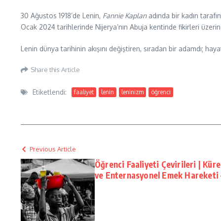
30 Ağustos 1918’de Lenin,
Fannie Kaplan
adında bir kadın tarafı
Ocak 2024 tarihlerinde Nijerya’nın Abuja kentinde fikirleri üze
Lenin dünya tarihinin akışını değiştiren, sıradan bir adamdı; haya
Share this Article
Etiketlendi:
faaliyet
lenin
leninizm
öğrenci
Previous Article
Öğrenci Faaliyeti Çevirileri | Küre
ve Enternasyonel Emek Hareketi