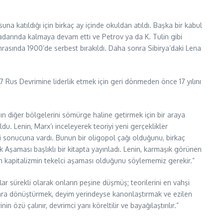
 katıldığı için birkaç ay içinde okuldan atıldı. Başka bir kabul
adarında kalmaya devam etti ve Petrov ya da K. Tulin gibi
onrasında 1900’de serbest bırakıldı. Daha sonra Sibirya’daki Lena
7 Rus Devrimine liderlik etmek için geri dönmeden önce 17 yılını
nın diğer bölgelerini sömürge haline getirmek için bir araya
du. Lenin, Marx’ı inceleyerek teoriyi yeni gerçeklikler
i sonucuna vardı. Bunun bir oligopol çağı olduğunu, birkaç
k Aşaması başlıklı bir kitapta yayınladı. Lenin, karmaşık görünen
n kapitalizmin tekelci aşaması olduğunu söylememiz gerekir.”
ar sürekli olarak onların peşine düşmüş; teorilerini en vahşi
onlara dönüştürmek, deyim yerindeyse kanonlaştırmak ve ezilen
 özü çalınır, devrimci yanı köreltilir ve bayağılaştırılır.”