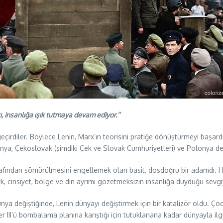
ı, insanlığa ışık tutmaya devam ediyor.’’
le geçirdiler. Böylece Lenin, Marx’ın teorisini pratiğe dönüştürmeyi baş
ya, Çekoslovak (şimdiki Çek ve Slovak Cumhuriyetleri) ve Polonya devr
tarafından sömürülmesini engellemek olan basit, dosdoğru bir adamdı. Ha
rk, cinsiyet, bölge ve din ayrımı gözetmeksizin insanlığa duyduğu sevgiy
ünya değiştiğinde, Lenin dünyayı değiştirmek için bir katalizör oldu. 
r III’ü bombalama planına karıştığı için tutuklanana kadar dünyayla il