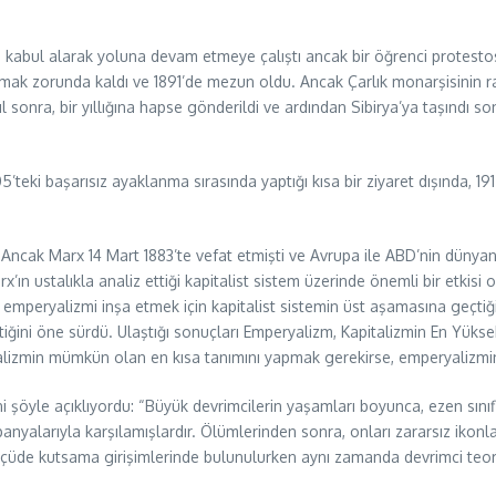
kabul alarak yoluna devam etmeye çalıştı ancak bir öğrenci protestosuna
mak zorunda kaldı ve 1891’de mezun oldu. Ancak Çarlık monarşisinin r
 sonra, bir yıllığına hapse gönderildi ve ardından Sibirya’ya taşındı s
eki başarısız ayaklanma sırasında yaptığı kısa bir ziyaret dışında, 191
i. Ancak Marx 14 Mart 1883’te vefat etmişti ve Avrupa ile ABD’nin dünya
n ustalıkla analiz ettiği kapitalist sistem üzerinde önemli bir etkisi ol
 emperyalizmi inşa etmek için kapitalist sistemin üst aşamasına geçtiğ
tiğini öne sürdü. Ulaştığı sonuçları Emperyalizm, Kapitalizmin En Yükse
ryalizmin mümkün olan en kısa tanımını yapmak gerekirse, emperyalizmi
şöyle açıklıyordu: “Büyük devrimcilerin yaşamları boyunca, ezen sınıfl
ampanyalarıyla karşılamışlardır. Ölümlerinden sonra, onları zararsız ik
r ölçüde kutsama girişimlerinde bulunulurken aynı zamanda devrimci teorinin