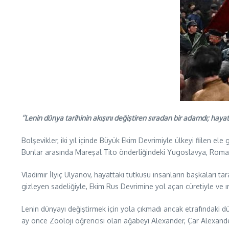
‘’Lenin dünya tarihinin akışını değiştiren sıradan bir adamdı; hayat
Bolşevikler, iki yıl içinde Büyük Ekim Devrimiyle ülkeyi fiilen e
Bunlar arasında Mareşal Tito önderliğindeki Yugoslavya, Roman
Vladimir İlyiç Ulyanov, hayattaki tutkusu insanların başkaları 
gizleyen sadeliğiyle, Ekim Rus Devrimine yol açan cüretiyle ve ı
Lenin dünyayı değiştirmek için yola çıkmadı ancak etrafındaki d
ay önce Zooloji öğrencisi olan ağabeyi Alexander, Çar Alexande