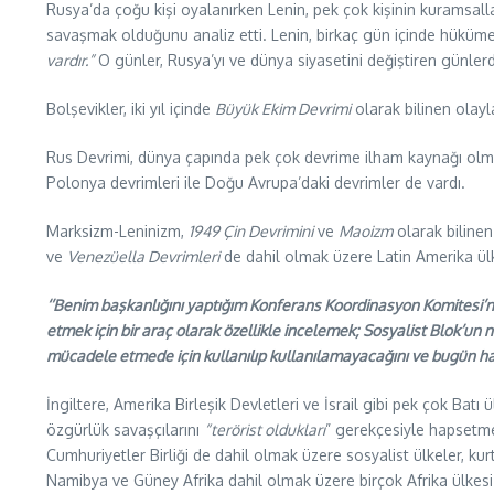
Rusya’da çoğu kişi oyalanırken Lenin, pek çok kişinin kuramsallaş
savaşmak olduğunu analiz etti. Lenin, birkaç gün içinde hükümeti
vardır.”
O günler, Rusya’yı ve dünya siyasetini değiştiren günlerd
Bolşevikler, iki yıl içinde
Büyük Ekim Devrimi
olarak bilinen olayl
Rus Devrimi, dünya çapında pek çok devrime ilham kaynağı olmu
Polonya devrimleri ile Doğu Avrupa’daki devrimler de vardı.
Marksizm-Leninizm,
1949 Çin Devrimini
ve
Maoizm
olarak bilinen
ve
Venezüella Devrimleri
de dahil olmak üzere Latin Amerika ülke
‘’Benim başkanlığını yaptığım Konferans Koordinasyon Komitesi’ne
etmek için bir araç olarak özellikle incelemek; Sosyalist Blok’u
mücadele etmede için kullanılıp kullanılamayacağını ve bugün hala
İngiltere, Amerika Birleşik Devletleri ve İsrail gibi pek çok Batı 
özgürlük savaşçılarını
“terörist oldukları
” gerekçesiyle hapsetmel
Cumhuriyetler Birliği de dahil olmak üzere sosyalist ülkeler, ku
Namibya ve Güney Afrika dahil olmak üzere birçok Afrika ülkes