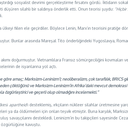
tırdığı sosyalist devrimi gerçekleştirme fırsatını gördü. İktidarın sokak
 düşüren silahlı bir saldırıya önderlik etti. Onun teorisi şuydu:
“Hiçbir 
i.
a ülkeyi fiilen ele geçirdiler. Böylece Lenin, Marx’ın teorisini pratiğe 
ştur. Bunlar arasında Mareşal Tito önderliğindeki Yugoslavya, Roman
 akımı doğurmuştur. Vietnamlılara Fransız sömürgeciliğini kovmaları ve
lerinin de isyanlarına yol açtı.
 göre amaç; Marksizm-Leninizm’i; neoliberalizm, çok taraflılık, BRICS gi
n neden çöktüğünü ve Marksizm-Leninizm’in Afrika’daki mevcut demokrasi 
 özgürleştirici ve geçerli olup olmadığını incelemekti.’’
ülkesi
apartheid
‘ı desteklemiş, ırkçıların nükleer silahlar üretmesine y
eri ya da öldürmeleri için onları teşvik etmiştir. Buna karşılık, Mark
rtuluş savaşçılarını destekledi. Leninizm’in bu takipçileri sayesinde C
i özgürlüğüne kavuştu.