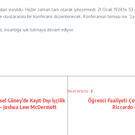
ndan vuruldu. Hiçbir zaman tam olarak iyileşemedi. 21 Ocak 1924’te 5
rine uluslararası bir konferans düzenlenecek. Konferansın teması ise
“Le
tı, insanlığa ışık tutmaya devam ediyor.
Next Article
sel Güney’de Kayıt Dışı İşçilik
Öğrenci Faaliyeti Çevi
 – Joshua Lew McDermott
Riccardo 