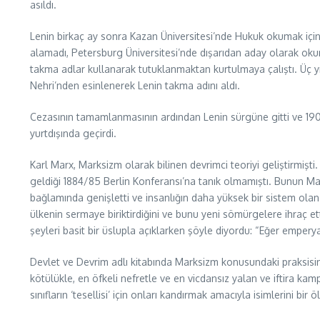
asıldı.
Lenin birkaç ay sonra Kazan Üniversitesi’nde Hukuk okumak için 
alamadı, Petersburg Üniversitesi’nde dışarıdan aday olarak oku
takma adlar kullanarak tutuklanmaktan kurtulmaya çalıştı. Üç yıl
Nehri’nden esinlenerek Lenin takma adını aldı.
Cezasının tamamlanmasının ardından Lenin sürgüne gitti ve 1905’t
yurtdışında geçirdi.
Karl Marx, Marksizm olarak bilinen devrimci teoriyi geliştirmişt
geldiği 1884/85 Berlin Konferansı’na tanık olmamıştı. Bunun Marx’ı
bağlamında genişletti ve insanlığın daha yüksek bir sistem olan
ülkenin sermaye biriktirdiğini ve bunu yeni sömürgelere ihraç et
şeyleri basit bir üslupla açıklarken şöyle diyordu: “Eğer empe
Devlet ve Devrim adlı kitabında Marksizm konusundaki praksisini 
kötülükle, en öfkeli nefretle ve en vicdansız yalan ve iftira k
sınıfların ‘tesellisi’ için onları kandırmak amacıyla isimlerini bi