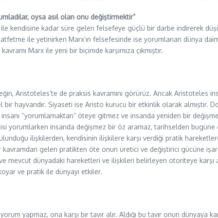
umladılar, oysa asıl olan onu değiştirmektir”
ile kendisine kadar süre gelen felsefeye güçlü bir darbe indirerek dü
 atfetme ile yetinirken Marx’ın felsefesinde ise yorumlanan dünya daim
kavramı Marx ile yeni bir biçimde karşımıza çıkmıştır.
n, Aristoteles’te de praksis kavramını görürüz. Ancak Aristoteles in
 bir hayvandır. Siyaseti ise Aristo kurucu bir etkinlik olarak almıştır. Do
ir insanı “yorumlamaktan” öteye gitmez ve insanda yeniden bir değişme
sisi yorumlarken insanda değişmez bir öz aramaz, tarihselden bugüne 
duğu ilişkilerden, kendisinin ilişkilere karşı verdiği pratik hareketler
ir kavramdan gelen pratikten öte onun üretici ve değiştirici gücüne işare
mevcut dünyadaki hareketleri ve ilişkileri belirleyen otoriteye karşı al
oyar ve pratik ile dünyayı etkiler.
 yorum yapmaz, ona karşı bir tavır alır. Aldığı bu tavır onun dünyaya kar