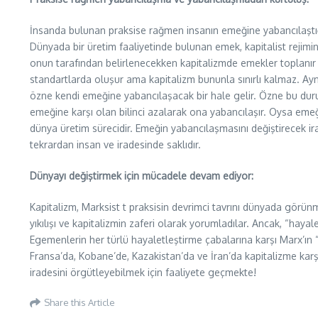
İnsanda bulunan praksise rağmen insanın emeğine yabancılaştığı
Dünyada bir üretim faaliyetinde bulunan emek, kapitalist rejimi
onun tarafından belirlenecekken kapitalizmde emekler toplanır ve
standartlarda oluşur ama kapitalizm bununla sınırlı kalmaz. Ay
özne kendi emeğine yabancılaşacak bir hale gelir. Özne bu durum
emeğine karşı olan bilinci azalarak ona yabancılaşır. Oysa emeğ
dünya üretim sürecidir. Emeğin yabancılaşmasını değiştirecek ira
tekrardan insan ve iradesinde saklıdır.
Dünyayı değiştirmek için mücadele devam ediyor:
Kapitalizm, Marksist t praksisin devrimci tavrını dünyada görünm
yıkılışı ve kapitalizmin zaferi olarak yorumladılar. Ancak, “hay
Egemenlerin her türlü hayaletleştirme çabalarına karşı Marx’ın “h
Fransa’da, Kobane’de, Kazakistan’da ve İran’da kapitalizme ka
iradesini örgütleyebilmek için faaliyete geçmekte!
Share this Article