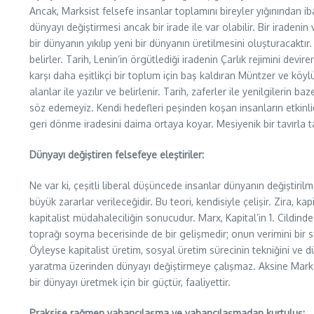
Ancak, Marksist felsefe insanlar toplamını bireyler yığınından ib
dünyayı değiştirmesi ancak bir irade ile var olabilir. Bir iradeni
bir dünyanın yıkılıp yeni bir dünyanın üretilmesini oluşturacaktır
belirler. Tarih, Lenin’in örgütlediği iradenin Çarlık rejimini devi
karşı daha eşitlikçi bir toplum için baş kaldıran Müntzer ve köy
alanlar ile yazılır ve belirlenir. Tarih, zaferler ile yenilgilerin 
söz edemeyiz. Kendi hedefleri peşinden koşan insanların etkinliği
geri dönme iradesini daima ortaya koyar. Mesiyenik bir tavırla ta
Dünyayı değiştiren felsefeye eleştiriler:
Ne var ki, çeşitli liberal düşüncede insanlar dünyanın değiştiril
büyük zararlar verileceğidir. Bu teori, kendisiyle çelişir. Zir
kapitalist müdahaleciliğin sonucudur. Marx, Kapital’in 1. Cildi
toprağı soyma becerisinde de bir gelişmedir; onun verimini bir sü
Öyleyse kapitalist üretim, sosyal üretim sürecinin tekniğini ve dü
yaratma üzerinden dünyayı değiştirmeye çalışmaz. Aksine Marksi
bir dünyayı üretmek için bir güçtür, faaliyettir.
Praksise rağmen yabancılaşma
ve yabancılaşmadan kurtuluş: