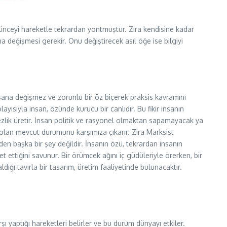
şünceyi hareketle tekrardan yontmuştur. Zira kendisine kadar
a değişmesi gerekir. Onu değiştirecek asıl öğe ise bilgiyi
sana değişmez ve zorunlu bir öz biçerek praksis kavramını
layısıyla insan, özünde kurucu bir canlıdır. Bu fikir insanın
zlik üretir. İnsan politik ve rasyonel olmaktan sapamayacak ya
olan mevcut durumunu karşımıza çıkarır. Zira Marksist
den başka bir şey değildir. İnsanın özü, tekrardan insanın
t ettiğini savunur. Bir örümcek ağını iç güdüleriyle örerken, bir
dığı tavırla bir tasarım, üretim faaliyetinde bulunacaktır.
şı yaptığı hareketleri belirler ve bu durum dünyayı etkiler.