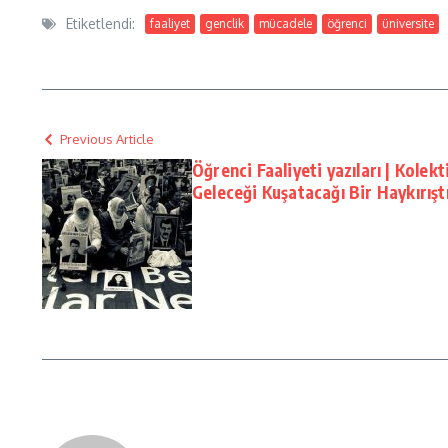
Etiketlendi:
faaliyet
genclik
mücadele
öğrenci
üniversite
Previous Article
Öğrenci Faaliyeti yazıları | Kolek
Geleceği Kuşatacağı Bir Haykırışt