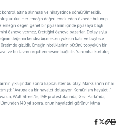
 kontrol altına alınması ve nihayetinde sömürülmesidir.
rşi oluşturulur. Her emeğin değeri emek eden öznede bulunup
le emeğin değeri genel bir piyasanın içinde piyasaya bağlı
ini özneye vermez, ürettiğini özneye pazarlar. Dolayısıyla
eğinin değerini kendisi biçmekten yoksun kalır ve böylece
retimde gizlidir. Emeğin niteliklerinin bütünü topyekün bir
vrı ve bu tavrın örgütlenmesine bağlıdır. Yani nihai kurtuluş
nın yıkılışından sonra kapitalistler bu olayı Marksizm’in nihai
etmişti: “Avrupa’da bir hayalet dolaşıyor. Komünizm hayaleti.”
ova’da, Wall Street’te, IMF protestolarında, Gezi Parkı’nda,
ölümünden 140 yıl sonra, onun hayaletini görünür kılma