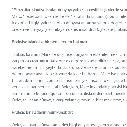
“Filozoflar şimdiye kadar dünyayı yalnızca çeşitli biçimlerde yor
Marx, “Feuerbach Üzerine Tezler” kitabında kullandığı bu cümle 
filozoflar bilgiyi yalnızca olan dünyayı anlatma ve ona değerler
üreten ve dünyayı yorumlayan özne, insandır. Böylelikle praksis 
Praksise Marksist bir pencereden bakmak:
Praksis kavramı Marx ile düşünce dünyasına eklemlenmez. Örneği
karşımıza çıkarmıştır. Aristoteles’e göre insan politik ve rasyonel
hareketine dair bir şeyler kuşkusuz söylemektedir ancak bu fik
da onu aşamayacak bir konumda kalır bu fikirde. Marx ise prak
felsefede insanın özünden bahsedemeyiz. İnsanın özü, içinde bulun
kendisidir, hareketidir. Hal böyleyken, Marx insandaki praksisi b
mimar içinde bulunduğu tüm toplumsal ilişkilerden etkilenecek ve 
Öyleyse, insan dünyaya karşı takındığı tavır ile bir emek ortaya k
Praksis bir iradenin mümkünatıdır:
Öyleyse insan, dünyadan aldığı bilgiler ışığında yalnızca ona bir