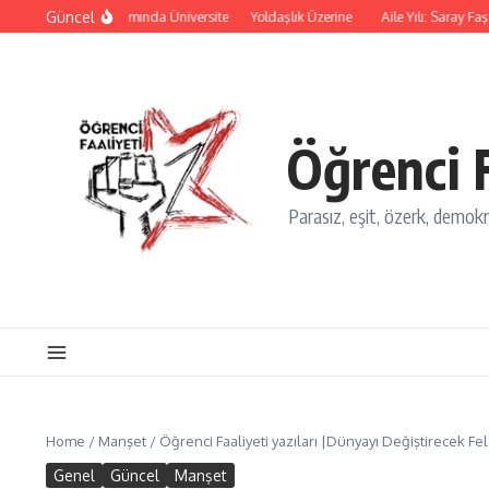
İçeriğe atla
Güncel
 ve Yok Oluş Salınımında Üniversite
Yoldaşlık Üzerine
Aile Yılı: Saray Faşiz
Öğrenci F
Parasız, eşit, özerk, demokra
Home
/
Manşet
/
Öğrenci Faaliyeti yazıları |Dünyayı Değiştirecek F
Genel
Güncel
Manşet