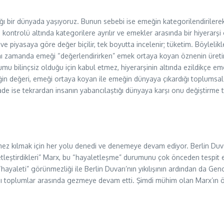
 bir dünyada yaşıyoruz. Bunun sebebi ise emeğin kategorilendirilerek
n kontrolü altında kategorilere ayrılır ve emekler arasında bir hiyera
 piyasaya göre değer biçilir, tek boyutta incelenir; tüketim. Böylelik
nı zamanda emeği “değerlendirirken” emek ortaya koyan öznenin üretim
u bilinçsiz olduğu için kabul etmez, hiyerarşinin altında ezildikçe em
in değeri, emeği ortaya koyan ile emeğin dünyaya çıkardığı toplumsal ü
de ise tekrardan insanın yabancılaştığı dünyaya karşı onu değiştirme ta
ez kılmak için her yolu denedi ve denemeye devam ediyor. Berlin Duvarı’
aletleştirdikleri” Marx, bu “hayaletleşme” durumunu çok önceden tespit 
ayaleti” görünmezliği ile Berlin Duvarı’nın yıkılışının ardından da Gen
rşı toplumlar arasında gezmeye devam etti. Şimdi mühim olan Marx’ın 