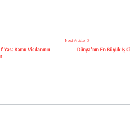
Next Article
tif Yas: Kamu Vicdanının
Dünya’nın En Büyük İş C
ır