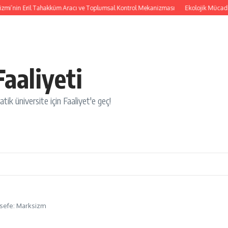
mi’nin Eril Tahakküm Aracı ve Toplumsal Kontrol Mekanizması
Ekolojik Mücadele:
aaliyeti
tik üniversite için Faaliyet'e geç!
elsefe: Marksizm