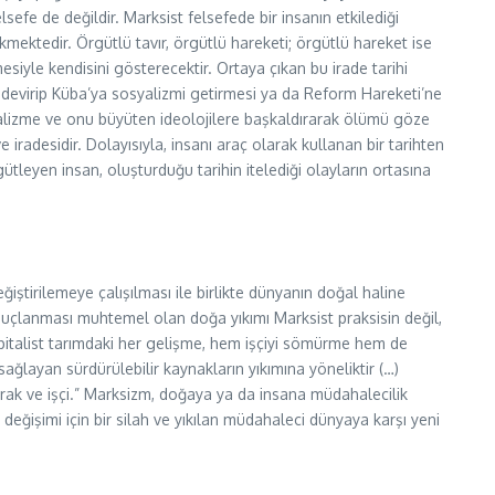
efe de değildir. Marksist felsefede bir insanın etkilediği
ekmektedir. Örgütlü tavır, örgütlü hareketi; örgütlü hareket ise
mesiyle kendisini gösterecektir. Ortaya çıkan bu irade tarihi
imini devirip Küba’ya sosyalizmi getirmesi ya da Reform Hareketi’ne
pitalizme ve onu büyüten ideolojilere başkaldırarak ölümü göze
ve iradesidir. Dolayısıyla, insanı araç olarak kullanan bir tarihten
gütleyen insan, oluşturduğu tarihin itelediği olayların ortasına
ğiştirilemeye çalışılması ile birlikte dünyanın doğal haline
onuçlanması muhtemel olan doğa yıkımı Marksist praksisin değil,
apitalist tarımdaki her gelişme, hem işçiyi sömürme hem de
ağlayan sürdürülebilir kaynakların yıkımına yöneliktir (…)
 toprak ve işçi.” Marksizm, doğaya ya da insana müdahalecilik
ğişimi için bir silah ve yıkılan müdahaleci dünyaya karşı yeni