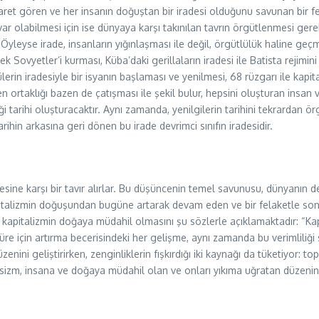
aret gören ve her insanın doğuştan bir iradesi olduğunu savunan bir fels
n var olabilmesi için ise dünyaya karşı takınılan tavrın örgütlenmesi ger
. Öyleyse irade, insanların yığınlaşması ile değil, örgütlülük haline geç
rerek Sovyetler’i kurması, Küba’daki gerillaların iradesi ile Batista rej
lülerin iradesiyle bir isyanın başlaması ve yenilmesi, 68 rüzgarı ile ka
bazen ortaklığı bazen de çatışması ile şekil bulur, hepsini oluşturan insan 
 tarihi oluşturacaktır. Aynı zamanda, yenilgilerin tarihini tekrardan ör
rihin arkasına geri dönen bu irade devrimci sınıfın iradesidir.
mesine karşı bir tavır alırlar. Bu düşüncenin temel savunusu, dünyanın de
a, kapitalizmin doğuşundan bugüne artarak devam eden ve bir felaketle s
nde kapitalizmin doğaya müdahil olmasını şu sözlerle açıklamaktadır: “K
re için artırma becerisindeki her gelişme, aynı zamanda bu verimliliği s
zenini geliştirirken, zenginliklerin fışkırdığı iki kaynağı da tüketiyor:
zm, insana ve doğaya müdahil olan ve onları yıkıma uğratan düzenin de