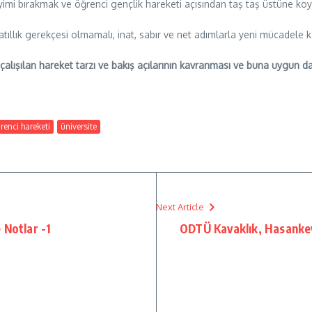
imi bırakmak ve öğrenci gençlik hareketi açısından taş taş üstüne ko
 atıllık gerekçesi olmamalı, inat, sabır ve net adımlarla yeni mücadele 
alışılan hareket tarzı ve bakış açılarının kavranması ve buna uygun dav
renci hareketi
üniversite
Next Article
 Notlar -1
ODTÜ Kavaklık, Hasankey