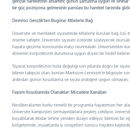
gençlik hareketinin anlamını; günün şartlarına uygun ve sınıfl
bir güç pozisyona gelmesinin parolası bu hareket tarzında gizlid
Devrimci Gençlik’ten Bugüne: Kitlelerle Bağ
Üniversite ve memleket siyasetinde kitlelerle kurulan bağ özü iti
öneme sahiptir. Üniversite siyaseti özelinde söyleyecek olursak; b
hayata geçirme konusunda inatçı olunmalıdır. Üniversiteliler ku
dönemin konjonktürel durumuna uygun düşen bir hedef belirleme
Siyasal konjonktürün hızla değiştiği son yıllarda doğru bir siy
bilimin takipçisi olan, bunları Marksizm-Leninizm’in bilgisiyle s
ardından günün koşullarına ve siyasi pratiğine uygun olmayan, kopuk
Faşizm Koşullarında Olanaklar: Mücadele Kanalları
Neoliberalizmin korku temelli bir programla hayatımızın her alan
Üniversite kampüsleri sermayedarlara peşkeş çekiliyor, üniversit
boşaltılarak iktidar lehine yeniden dizayn ediliyor, bilimsel bir e
bölgelerinde, inşaatlarda iş cinayetleri sonucu hayatını kaybediy