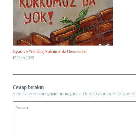
İsyan ve Yok Oluş Salınımında Üniversite
17 Ekim 2025
Cevap bırakın
E-posta adresiniz yayınlanmayacak.
Gerekli alanlar
*
ile işaretl