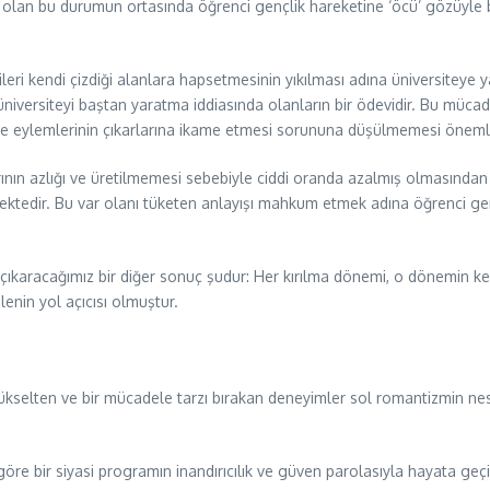
erili olan bu durumun ortasında öğrenci gençlik hareketine ‘öcü’ gözüyle 
ri kendi çizdiği alanlara hapsetmesinin yıkılması adına üniversiteye ya
üniversiteyi baştan yaratma iddiasında olanların bir ödevidir. Bu mücad
in ve eylemlerinin çıkarlarına ikame etmesi sorununa düşülmemesi önemli
rının azlığı ve üretilmemesi sebebiyle ciddi oranda azalmış olmasında
emektedir. Bu var olanı tüketen anlayışı mahkum etmek adına öğrenci genç
çıkaracağımız bir diğer sonuç şudur: Her kırılma dönemi, o dönemin ken
enin yol açıcısı olmuştur.
yükselten ve bir mücadele tarzı bırakan deneyimler sol romantizmin n
re bir siyasi programın inandırıcılık ve güven parolasıyla hayata geç