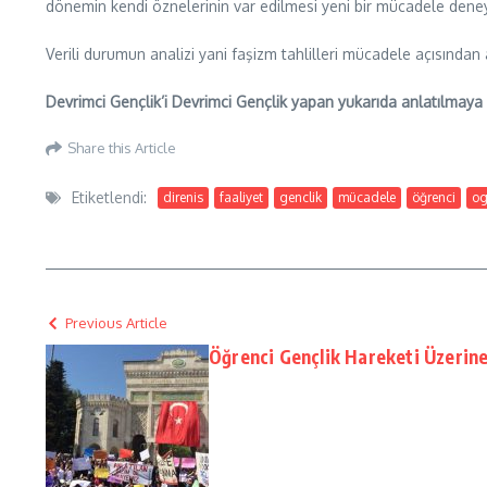
dönemin kendi öznelerinin var edilmesi yeni bir mücadele deney
Verili durumun analizi yani faşizm tahlilleri mücadele açısından
Devrimci Gençlik’i Devrimci Gençlik yapan yukarıda anlatılmaya ç
Share this Article
Etiketlendi:
direnis
faaliyet
genclik
mücadele
öğrenci
og
Previous Article
Öğrenci Gençlik Hareketi Üzerine