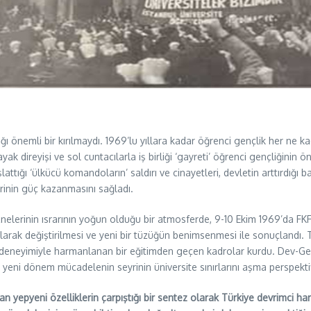
dığı önemli bir kırılmaydı. 1969’lu yıllara kadar öğrenci gençlik her ne
ayak direyişi ve sol cuntacılarla iş birliği ‘gayreti’ öğrenci gençliğini
attığı ‘ülkücü komandoların’ saldırı ve cinayetleri, devletin arttırdığı
krinin güç kazanmasını sağladı.
nelerinin ısrarının yoğun olduğu bir atmosferde, 9-10 Ekim 1969’da F
arak değiştirilmesi ve yeni bir tüzüğün benimsenmesi ile sonuçlandı. 
deneyimiyle harmanlanan bir eğitimden geçen kadrolar kurdu. Dev-Genç’
yeni dönem mücadelenin seyrinin üniversite sınırlarını aşma perspektif
n yepyeni özelliklerin çarpıştığı bir sentez olarak Türkiye devrimci har