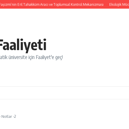
şizmi’nin Eril Tahakküm Aracı ve Toplumsal Kontrol Mekanizması
Ekolojik Mücadel
aaliyeti
tik üniversite için Faaliyet'e geç!
 Notlar -2