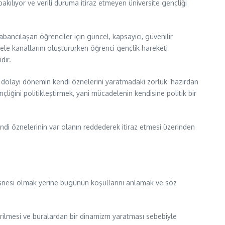
bakılıyor ve verili duruma itiraz etmeyen üniversite gençliği
bancılaşan öğrenciler için güncel, kapsayıcı, güvenilir
ele kanallarını oluştururken öğrenci gençlik hareketi
dir.
n dolayı dönemin kendi öznelerini yaratmadaki zorluk ‘hazırdan
liğini politikleştirmek, yani mücadelenin kendisine politik bir
di öznelerinin var olanın reddederek itiraz etmesi üzerinden
esnesi olmak yerine bugünün koşullarını anlamak ve söz
irilmesi ve buralardan bir dinamizm yaratması sebebiyle