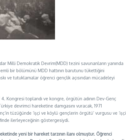
 kadar Milli Demokratik Devrim(MDD) tezini savunanların yanında
n önemli bir bölümünü MDD hattının barutunu tükettiğini
 baskı ve tutuklamalar öğrenci gençlik açısından mücadeleyi
KF 4. Kongresi toplandı ve kongre, örgütün adının Dev-Genç
Türkiye devrimci hareketine damgasını vuracak, 1971
in tüzüğünde ‘işçi ve köylü gençlerin örgütü’ vurgusu ve ‘işçi
inde ilerleyeceğinin göstergesiydi.
eketinde yeni bir hareket tarzının ilanı olmuştur. Öğrenci