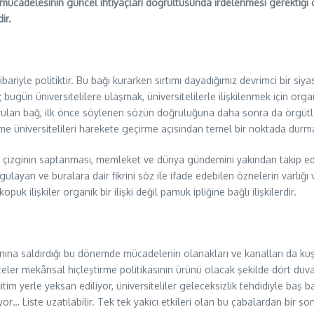
ar mücadelesinin güncel ihtiyaçları doğrultusunda irdelenmesi gerektiğ
ir.
bariyle politiktir. Bu bağı kurarken sırtımı dayadığımız devrimci bir si
ugün üniversitelilere ulaşmak, üniversitelilerle ilişkilenmek için organik
rulan bağ, ilk önce söylenen sözün doğruluğuna daha sonra da örgütlenm
 üniversitelileri harekete geçirme açısından temel bir noktada durma
asi çizginin saptanması, memleket ve dünya gündemini yakından takip e
orgulayan ve buralara dair fikrini söz ile ifade edebilen öznelerin var
 ilişkiler organik bir ilişki değil pamuk ipliğine bağlı ilişkilerdir.
ına saldırdığı bu dönemde mücadelenin olanakları ve kanalları da kuşkus
eler mekânsal hiçleştirme politikasının ürünü olacak şekilde dört duvar
ğitim yerle yeksan ediliyor, üniversiteliler geleceksizlik tehdidiyle baş 
or… Liste uzatılabilir. Tek tek yakıcı etkileri olan bu çabalardan bir s