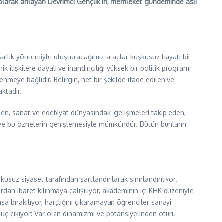
i olarak anlayan Devrimci Gençlik’in, memleket gündeminde asli
yasallık yöntemiyle oluşturacağımız araçlar kuşkusuz hayati bir
 ilişkilere dayalı ve inandırıcılığı yüksek bir politik programı
eye bağlıdır. Belirgin, net bir şekilde ifade edilen ve
ktadır.
den, sanat ve edebiyat dünyasındaki gelişmeleri takip eden,
lığı ve bu öznelerin genişlemesiyle mümkündür. Bütün bunların
uz siyaset tarafından şartlandırılarak sınırlandırılıyor.
dan ibaret kılınmaya çalışılıyor, akademinin içi KHK düzeniyle
başa bırakılıyor, harçlığını çıkaramayan öğrenciler sanayi
onuç çıkıyor: Var olan dinamizmi ve potansiyelinden ötürü