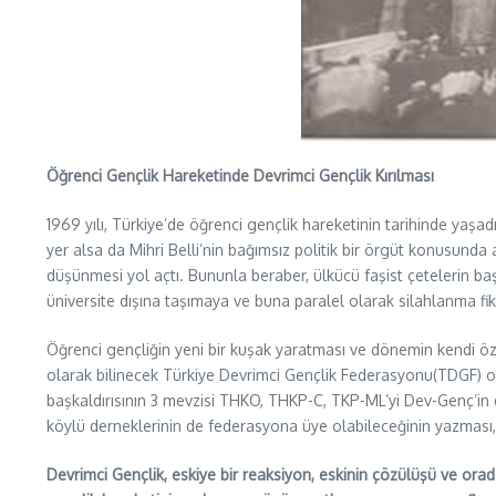
Öğrenci Gençlik Hareketinde Devrimci Gençlik Kırılması
1969 yılı, Türkiye’de öğrenci gençlik hareketinin tarihinde yaşa
yer alsa da Mihri Belli’nin bağımsız politik bir örgüt konusunda 
düşünmesi yol açtı. Bununla beraber, ülkücü faşist çetelerin başl
üniversite dışına taşımaya ve buna paralel olarak silahlanma fi
Öğrenci gençliğin yeni bir kuşak yaratması ve dönemin kendi öz
olarak bilinecek Türkiye Devrimci Gençlik Federasyonu(TDGF) ol
başkaldırısının 3 mevzisi THKO, THKP-C, TKP-ML’yi Dev-Genç’in 
köylü derneklerinin de federasyona üye olabileceğinin yazması, 
Devrimci Gençlik, eskiye bir reaksiyon, eskinin çözülüşü ve orada