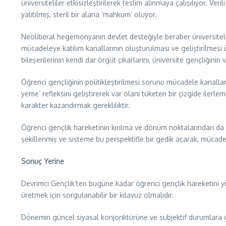
üniversiteliler etkisizleştirilerek teslim alınmaya çalışılıyor. V
yalıtılmış, steril bir alana ‘mahkum’ oluyor.
Neoliberal hegemonyanın devlet desteğiyle beraber üniversitelile
mücadeleye katılım kanallarının oluşturulması ve geliştirilmesi 
bileşenlerinin kendi dar örgüt çıkarlarını, üniversite gençliğin
Öğrenci gençliğinin politikleştirilmesi sorunu mücadele kanalla
yeme’ refleksini geliştirerek var olanı tüketen bir çizgide ilerl
karakter kazandırmak gerekliliktir.
Öğrenci gençlik hareketinin kırılma ve dönüm noktalarından da 
şekillenmiş ve sisteme bu perspektifle bir gedik açarak, mücadel
Sonuç Yerine
Devrimci Gençlik’ten bugüne kadar öğrenci gençlik hareketini 
üretmek için sorgulanabilir bir kılavuz olmalıdır.
Dönemin güncel siyasal konjonktürüne ve sübjektif durumlara gö