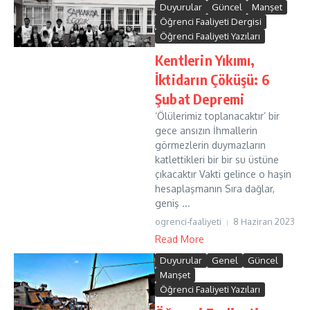
Duyurular
Güncel
Manşet
Öğrenci Faaliyeti Dergisi
Öğrenci Faaliyeti Yazıları
Kentlerin Yıkımı,
İktidarın Çöküşü: 6
Şubat Depremi
‘Ölülerimiz toplanacaktır’ bir
gece ansızın İhmallerin
görmezlerin duymazların
katlettikleri bir bir su üstüne
çıkacaktır Vakti gelince o haşin
hesaplaşmanın Sıra dağlar,
geniş ...
ogrenci-faaliyeti
8 Haziran 2023
Read More
Duyurular
Genel
Güncel
Manşet
Öğrenci Faaliyeti Yazıları