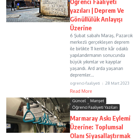
Öğrenci Faaliyeti
yazıları | Deprem Ve
Gönüllülük Anlayışı
Üzerine
6 Şubat sabahı Maraş, Pazarcık
merkezli gerçekleşen deprem
ile birlikte 11 kentte kâr odaklı
yapılandırmanın sonucunda
büyük yıkımlar ve kayıplar
yaşandı. Ard arda yaşanan
depremler...
ogrenci-faaliyeti
28 Mart 2023
Read More
Güncel
Manşet
Öğrenci Faaliyeti Yazıları
Marmaray Askı Eylemi
Üzerine: Toplumsal
Olanı Siyasallaştırmak