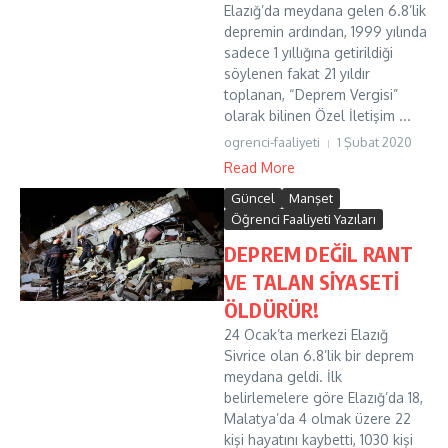
Elazığ’da meydana gelen 6.8’lik
depremin ardından, 1999 yılında
sadece 1 yıllığına getirildiği
söylenen fakat 21 yıldır
toplanan, “Deprem Vergisi”
olarak bilinen Özel İletişim ...
ogrenci-faaliyeti
1 Şubat 2020
Read More
Güncel
Manşet
Öğrenci Faaliyeti Yazıları
DEPREM DEĞİL RANT
VE TALAN SİYASETİ
ÖLDÜRÜR!
24 Ocak’ta merkezi Elazığ
Sivrice olan 6.8’lik bir deprem
meydana geldi. İlk
belirlemelere göre Elazığ’da 18,
Malatya’da 4 olmak üzere 22
kişi hayatını kaybetti, 1030 kişi