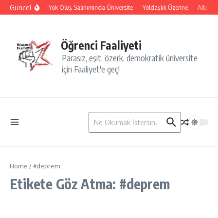
İçeriğe atla
Güncel
İsyan ve Yok Oluş Salınımında Üniversite
Yoldaşlık Üzerine
Aile Yıl
Öğrenci Faaliyeti
Parasız, eşit, özerk, demokratik üniversite
için Faaliyet'e geç!
Arama:
Home
/
#deprem
Etikete Göz Atma: #deprem