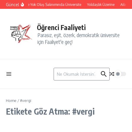
İçeriğe atla
Güncel
İsyan ve Yok Oluş Salınımında Üniversite
Yoldaşlık Üzerine
Aile Yı
Öğrenci Faaliyeti
Parasız, eşit, özerk, demokratik üniversite
için Faaliyet'e geç!
Arama:
Home
/
#vergi
Etikete Göz Atma: #vergi