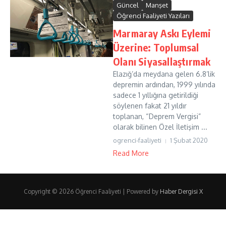
Güncel
Manşet
Öğrenci Faaliyeti Yazıları
Marmaray Askı Eylemi
Üzerine: Toplumsal
Olanı Siyasallaştırmak
Elazığ’da meydana gelen 6.8’lik
depremin ardından, 1999 yılında
sadece 1 yıllığına getirildiği
söylenen fakat 21 yıldır
toplanan, “Deprem Vergisi”
olarak bilinen Özel İletişim ...
ogrenci-faaliyeti
1 Şubat 2020
Read More
Copyright © 2026 Öğrenci Faaliyeti | Powered by
Haber Dergisi X